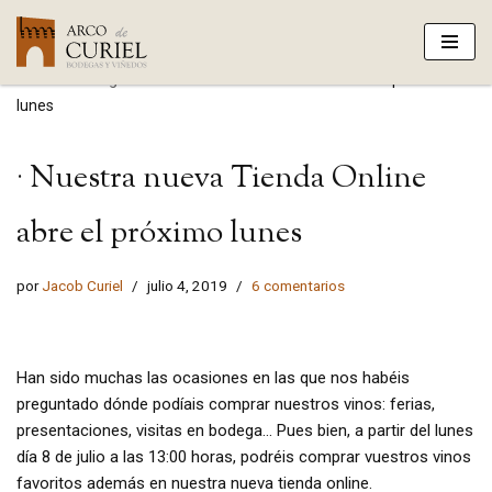
Saltar
Portada
»
Blog
»
· Nuestra nueva Tienda Online abre el próximo
al
lunes
contenido
· Nuestra nueva Tienda Online
abre el próximo lunes
por
Jacob Curiel
julio 4, 2019
6 comentarios
Han sido muchas las ocasiones en las que nos habéis
preguntado dónde podíais comprar nuestros vinos: ferias,
presentaciones, visitas en bodega… Pues bien, a partir del lunes
día 8 de julio a las 13:00 horas, podréis comprar vuestros vinos
favoritos además en nuestra nueva tienda online.