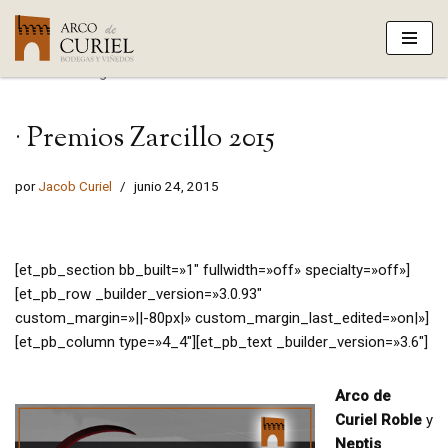
Saltar
Portada
»
Blog
»
· Premios Zarcillo 2015
al
contenido
· Premios Zarcillo 2015
por
Jacob Curiel
junio 24, 2015
[et_pb_section bb_built=»1″ fullwidth=»off» specialty=»off»]
[et_pb_row _builder_version=»3.0.93″
custom_margin=»||-80px|» custom_margin_last_edited=»on|»]
[et_pb_column type=»4_4″][et_pb_text _builder_version=»3.6″]
Arco de
Curiel Roble
y
Neptis