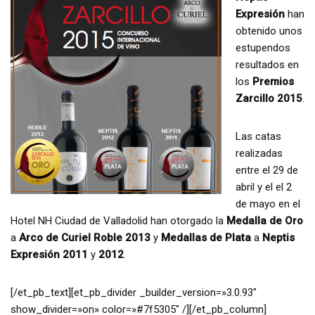
Expresión
han
obtenido unos
estupendos
resultados en
los
Premios
Zarcillo 2015
.
Las catas
realizadas
entre el 29 de
abril y el el 2
de mayo en el
Hotel NH Ciudad de Valladolid han otorgado la
Medalla de Oro
a
Arco de Curiel Roble 2013
y
Medallas de Plata
a
Neptis
Expresión 2011
y
2012
.
[/et_pb_text][et_pb_divider _builder_version=»3.0.93″
show_divider=»on» color=»#7f5305″ /][/et_pb_column]