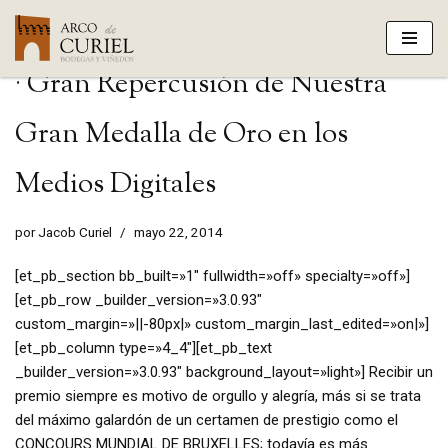
Saltar
· Gran Repercusión de Nuestra
al
contenido
Gran Medalla de Oro en los
Medios Digitales
por
Jacob Curiel
mayo 22, 2014
[et_pb_section bb_built=»1″ fullwidth=»off» specialty=»off»]
[et_pb_row _builder_version=»3.0.93″
custom_margin=»||-80px|» custom_margin_last_edited=»on|»]
[et_pb_column type=»4_4″][et_pb_text
_builder_version=»3.0.93″ background_layout=»light»] Recibir un
premio siempre es motivo de orgullo y alegría, más si se trata
del máximo galardón de un certamen de prestigio como el
CONCOURS MUNDIAL DE BRUXELLES; todavía es más