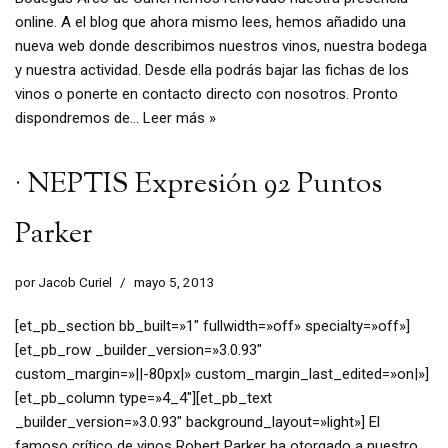
online. A el blog que ahora mismo lees, hemos añadido una
nueva web donde describimos nuestros vinos, nuestra bodega
y nuestra actividad. Desde ella podrás bajar las fichas de los
vinos o ponerte en contacto directo con nosotros. Pronto
dispondremos de…
Leer más »
· NEPTIS Expresión 92 Puntos
Parker
por
Jacob Curiel
mayo 5, 2013
[et_pb_section bb_built=»1″ fullwidth=»off» specialty=»off»]
[et_pb_row _builder_version=»3.0.93″
custom_margin=»||-80px|» custom_margin_last_edited=»on|»]
[et_pb_column type=»4_4″][et_pb_text
_builder_version=»3.0.93″ background_layout=»light»] El
famoso crítico de vinos Robert Parker ha otorgado a nuestro