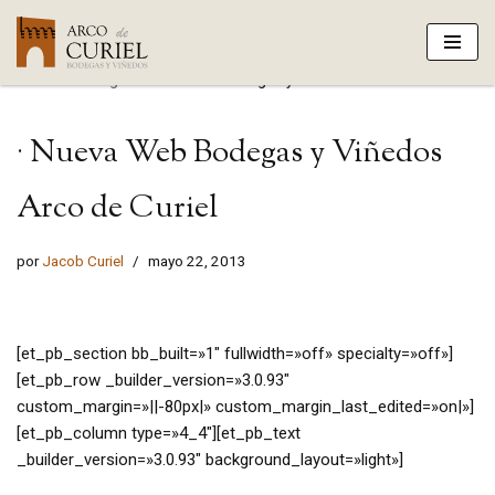
Saltar
Portada
»
Blog
»
· Nueva Web Bodegas y Viñedos Arco de Curiel
al
contenido
· Nueva Web Bodegas y Viñedos
Arco de Curiel
por
Jacob Curiel
mayo 22, 2013
[et_pb_section bb_built=»1″ fullwidth=»off» specialty=»off»]
[et_pb_row _builder_version=»3.0.93″
custom_margin=»||-80px|» custom_margin_last_edited=»on|»]
[et_pb_column type=»4_4″][et_pb_text
_builder_version=»3.0.93″ background_layout=»light»]