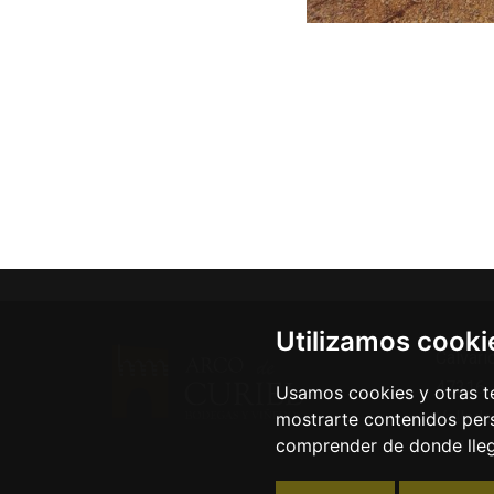
Utilizamos cooki
Calvari
47316 
Usamos cookies y otras té
Vallado
mostrarte contenidos pers
comprender de donde llega
+34 98