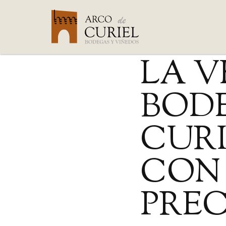
Saltar
Portada
»
Blog
»
LA VENDI
al
contenido
LA V
BOD
CUR
CON 
PREC