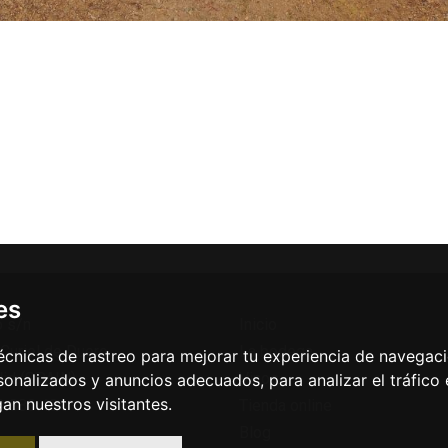
es
o s/n
Inicio
Curiel de Duero
La bodega
cnicas de rastreo para mejorar tu experiencia de navegac
lid (SPAIN)
Vinos
onalizados y anuncios adecuados, para analizar el tráfico
n nuestros visitantes.
3 880 481
Tienda online
Blog